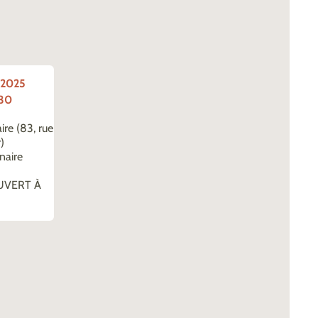
 2025
h30
re (83, rue
)
naire
UVERT À