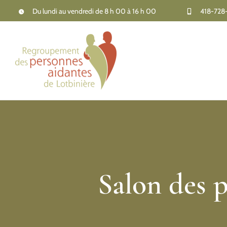
Passer
Du lundi au vendredi de 8 h 00 à 16 h 00
418-728
au
contenu
Salon des 