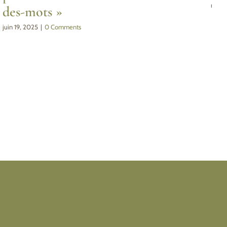
mars 
des-mots »
juin 19, 2025
|
0 Comments