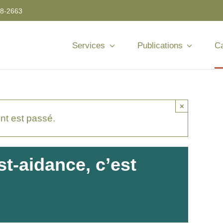
8-2663
Services
Publications
Ca
×
t est passé.
t-aidance, c’est