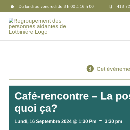
Passer
Du lundi au vendredi de 8 h 00 à 16 h 00
418-72
au
contenu
Cet évènemen
Café-rencontre – La pos
quoi ça?
-
Lundi, 16 Septembre 2024 @ 1:30 Pm
3:30 pm