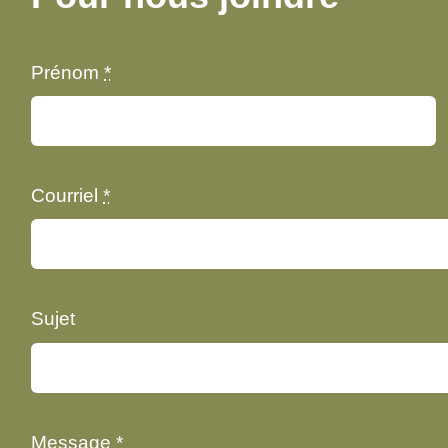
Prénom
*
Courriel
*
Sujet
Message
*