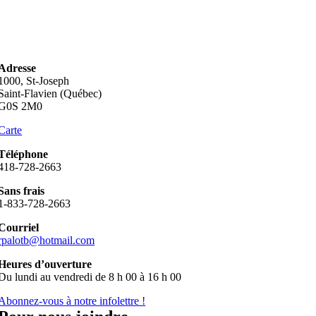
Adresse
1000, St-Joseph
Saint-Flavien (Québec)
G0S 2M0
Carte
Téléphone
418-728-2663
Sans frais
1-833-728-2663
Courriel
rpalotb@hotmail.com
Heures d’ouverture
Du lundi au vendredi de 8 h 00 à 16 h 00
Abonnez-vous à notre infolettre !