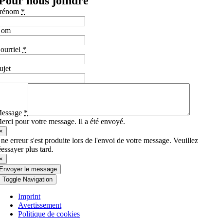
Pour nous joindre
rénom
*
Nom
ourriel
*
ujet
essage
*
erci pour votre message. Il a été envoyé.
×
ne erreur s'est produite lors de l'envoi de votre message. Veuillez
éessayer plus tard.
×
Envoyer le message
Toggle Navigation
Imprint
Avertissement
Politique de cookies