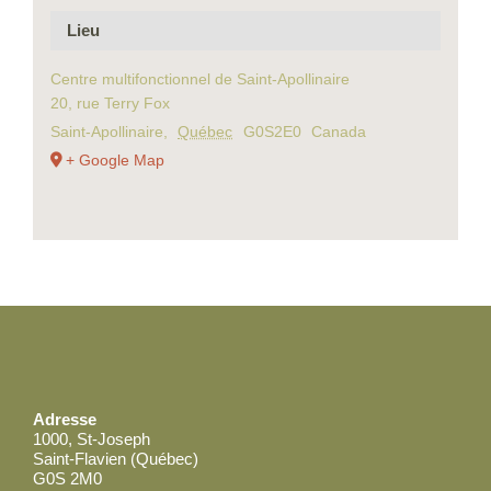
Lieu
Centre multifonctionnel de Saint-Apollinaire
20, rue Terry Fox
Saint-Apollinaire
,
Québec
G0S2E0
Canada
+ Google Map
Adresse
1000, St-Joseph
Saint-Flavien (Québec)
G0S 2M0