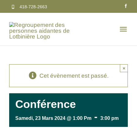
Passer
418-728-2663
au
contenu
Togg
Navi
Service
×
Publica
Cet évènement est passé.
Calendr
Conférence
Nous jo
-
Samedi, 23 Mars 2024 @ 1:00 Pm
3:00 pm
Faire u