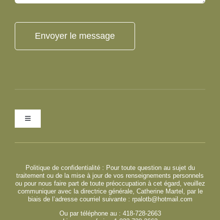
Envoyer le message
Toggle
Navigation
Imprint
Politique de confidentialité : Pour toute question au sujet du
traitement ou de la mise à jour de vos renseignements personnels
Avertissement
ou pour nous faire part de toute préoccupation à cet égard, veuillez
communiquer avec la directrice générale, Catherine Martel, par le
biais de l’adresse courriel suivante :
rpalotb@hotmail.com
Politique de cookies
Ou par téléphone au : 418-728-2663