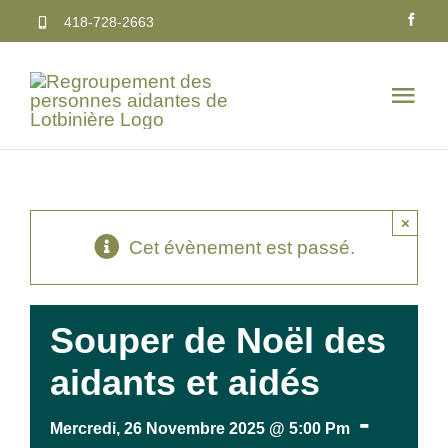
Passer
418-728-2663
au
contenu
Togg
Navi
Service
×
Publica
Cet évènement est passé.
Calendr
Souper de Noël des
Nous jo
aidants et aidés
-
Faire u
Mercredi, 26 Novembre 2025 @ 5:00 Pm