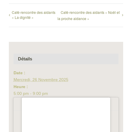
Café-rencontre des aidants
Café-rencontre des aidants « Noël et
« La dignité »
la proche aidance »
Détails
Date :
Mercredi, 26 Novembre 2025
Heure :
5:00 pm - 9:00 pm