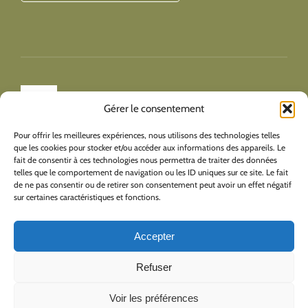
Toggle
Gérer le consentement
Navigation
Imprint
Pour offrir les meilleures expériences, nous utilisons des technologies telles
que les cookies pour stocker et/ou accéder aux informations des appareils. Le
fait de consentir à ces technologies nous permettra de traiter des données
Politique de confidentialité : Pour toute question au sujet du traitement
telles que le comportement de navigation ou les ID uniques sur ce site. Le fait
ou de la mise à jour de vos renseignements personnels ou pour nous
Avertissement
de ne pas consentir ou de retirer son consentement peut avoir un effet négatif
faire part de toute préoccupation à cet égard, veuillez communiquer
sur certaines caractéristiques et fonctions.
avec la directrice générale, Catherine Martel, par le biais de l’adresse
courriel suivante :
rpalotb@hotmail.com
Politique de cookies
Ou par téléphone au : 418-728-2663
Accepter
Ligne sans frais : 1-833-728-2663
Le responsable de la protection des renseignements personnels
Refuser
Déclaration de confidentialité
prendra contact avec vous dans les trente jours suivant la réception de
votre courriel.
Voir les préférences