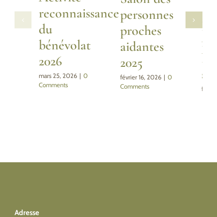
reconnaissance
personnes
Es
du
proches
re
bénévolat
aidantes
lib
2026
2025
ser
mars 25, 2026
|
0
février 16, 2026
|
0
Comments
Comments
févrie
Comm
Adresse