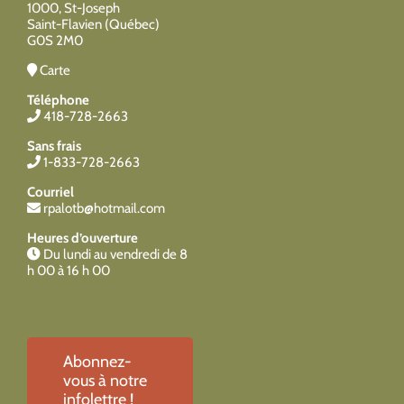
1000, St-Joseph
Saint-Flavien (Québec)
G0S 2M0
Carte
Téléphone
418-728-2663
Sans frais
1-833-728-2663
Courriel
rpalotb@hotmail.com
Heures d’ouverture
Du lundi au vendredi de 8
h 00 à 16 h 00
Abonnez-
vous à notre
infolettre !