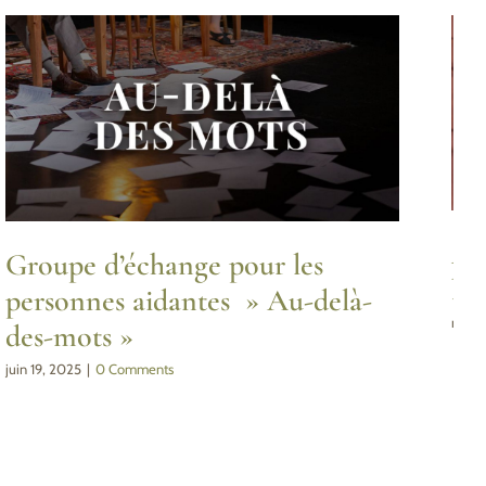
Ac
Groupe d’échange pour les
bé
personnes aidantes » Au-delà-
mars 
des-mots »
juin 19, 2025
|
0 Comments