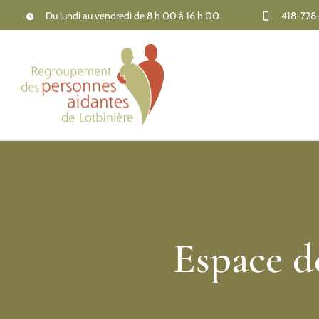
Passer
Du lundi au vendredi de 8 h 00 à 16 h 00
418-728
au
contenu
Espace d