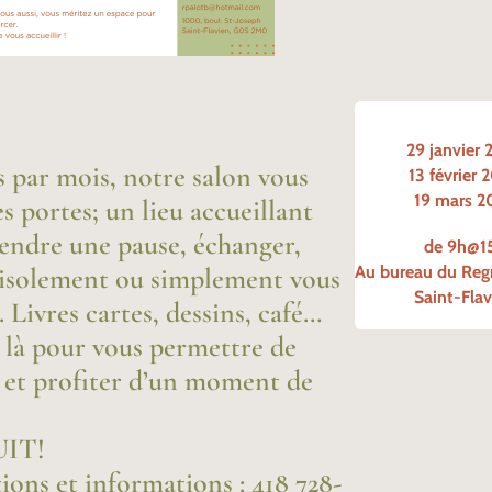
29 janvier 
s par mois, notre salon vous
13 février 
19 mars 2
s portes; un lieu accueillant
endre une pause, échanger,
de 9h@15
l’isolement ou simplement vous
Au bureau du Reg
Saint-Fla
 Livres cartes, dessins, café…
t là pour vous permettre de
r et profiter d’un moment de
IT!
tions et informations : 418 728-