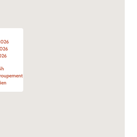
2026

2026

026
h

roupement

vien