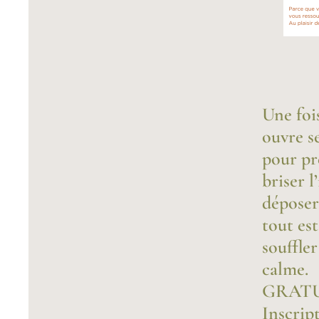
Une foi
ouvre se
pour pr
briser 
déposer.
tout es
souffle
calme.
GRATU
Inscrip